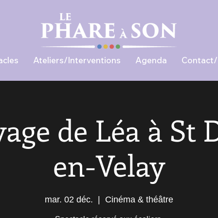
acles
Ateliers/Interventions
Agenda
Contact/
yage de Léa à St D
en-Velay
mar. 02 déc.
  |  
Cinéma & théâtre