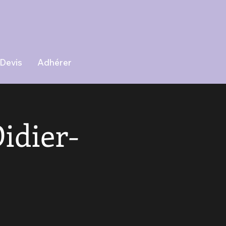
Devis
Adhérer
idier-