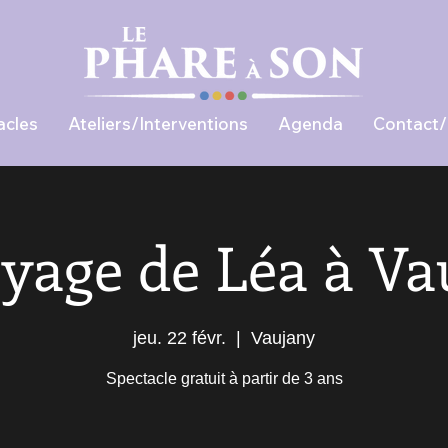
acles
Ateliers/Interventions
Agenda
Contact/
oyage de Léa à Va
jeu. 22 févr.
  |  
Vaujany
Spectacle gratuit à partir de 3 ans