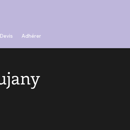
Devis
Adhérer
ujany